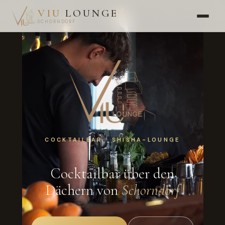
VIU
LOUNGE
SCHORNDORF
COCKTAILBAR · SHISHA-LOUNGE
Cocktailbar über den
Dächern von
Schorndorf