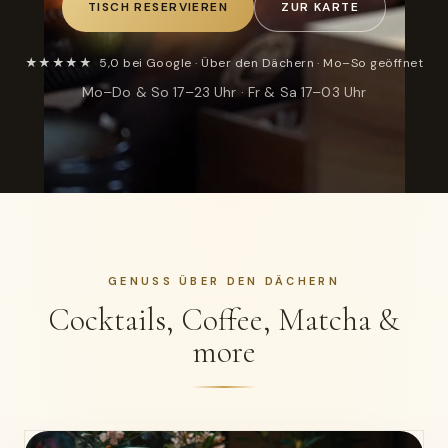
TISCH RESERVIEREN
ZUR KARTE
★★★★★ 5,0 bei Google · Über den Dächern · Mo–So geöffnet
Mo–Do & So 17–23 Uhr · Fr & Sa 17–03 Uhr
GENUSS ÜBER DEN DÄCHERN
Cocktails, Coffee, Matcha &
more