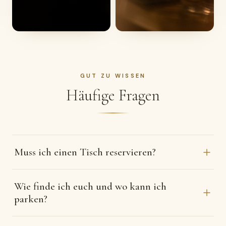
GUT ZU WISSEN
Häufige Fragen
Muss ich einen Tisch reservieren?
Eine Reservierung ist empfehlenswert — besonders
Wie finde ich euch und wo kann ich
freitags und samstags. Du kannst jederzeit online über
parken?
unser Reservierungssystem buchen.
Wir sind am Karlsplatz 1, 73614 Schorndorf, mitten in der